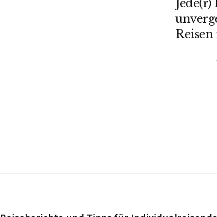
Jede(r)
unverge
Reisen