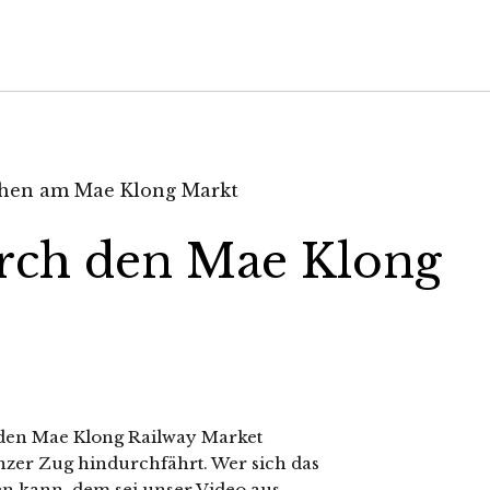
urch den Mae Klong
r den Mae Klong Railway Market
anzer Zug hindurchfährt. Wer sich das
len kann, dem sei unser Video aus