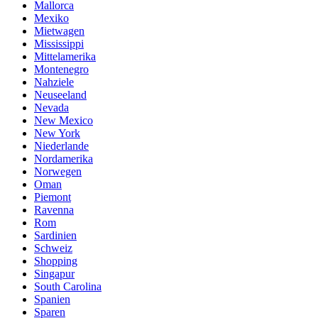
Mallorca
Mexiko
Mietwagen
Mississippi
Mittelamerika
Montenegro
Nahziele
Neuseeland
Nevada
New Mexico
New York
Niederlande
Nordamerika
Norwegen
Oman
Piemont
Ravenna
Rom
Sardinien
Schweiz
Shopping
Singapur
South Carolina
Spanien
Sparen