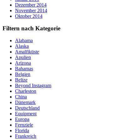
Dezember 2014
November 2014
Oktober 2014
Filtern nach Kategorie
Alabama
Alaska
Amalfiküste
Apulien
Arizona
Bahamas
Belgien
Belize
Beyond Instagram
Charleston
China
Dänemark
Deutschland
Equipment
Europa
Fernziele
Florida
Frankreich