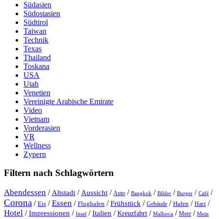
Südasien
Südostasien
Südtirol
Taiwan
Technik
Texas
Thailand
Toskana
USA
Utah
Venetien
Vereinigte Arabische Emirate
Video
Vietnam
Vorderasien
VR
Wellness
Zypern
Filtern nach Schlagwörtern
Abendessen
/
/
/
/
/
/
/
/
Altstadt
Aussicht
Auto
Bangkok
Bilder
Burger
Café
Corona
Essen
/
/
/
/
/
/
/
/
Frühstück
Eis
Hafen
Flughafen
Gebäude
Harz
Hotel
/
Impressionen
/
/
/
/
/
/
Italien
Kreuzfahrt
Meer
Insel
Mein
Mallorca