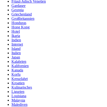
Friaul-Julisch Venetien
Gardasee
Georgia
Griechenland
Großbritannien
Honduras
Hong Kong
Hotel
Ikaria
Indien
Internet
Island
Italien
Japan
Kalabrien
Kalifornien
Kanada
Korfu
Kreuzfahrt
Kroatien
Kulinarisches
Ligurien
Louisiana
Malaysia
Malediven