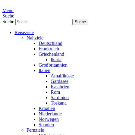
Menü
Suche
Suche
Reiseziele
Nahziele
Deutschland
Frankreich
Griechenland
Ikaria
Großbritannien
Italien
Amalfiküste
Gardasee
Kalabrien
Rom
Sardinien
Toskana
Kroatien
Niederlande
Norwegen
Spanien
Fernziele