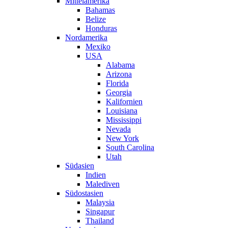
Mittelamerika
Bahamas
Belize
Honduras
Nordamerika
Mexiko
USA
Alabama
Arizona
Florida
Georgia
Kalifornien
Louisiana
Mississippi
Nevada
New York
South Carolina
Utah
Südasien
Indien
Malediven
Südostasien
Malaysia
Singapur
Thailand