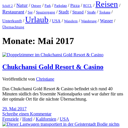
Reisen
Natur
/
/
/
/
/
/
/
/
Pizza
Ostsee
Parkplatz
RCCL
Schiff 2
Park
Restaurant
Stadt
/
/
/
/
Strand
/
/
/
Spaziergang
Toskana
See
Straße
Urlaub
/
/
/
/
/
Wasser
/
Unterkunft
USA
Wandern
Wanderung
Übernachtung
Monate:
Mai 2017
Chukchansi Gold Resort & Casino
Veröffentlicht von
Christiane
Das Chukchansi Gold Resort & Casino befindet sich rund 40
Minuten südlich des Yosemite Nationalparks und war daher für uns
der optimale Ort für die nächste Übernachtung.
29. Mai 2017
Schreibe einen Kommentar
Fernziele
/
Hotel
/
Kalifornien
/
USA