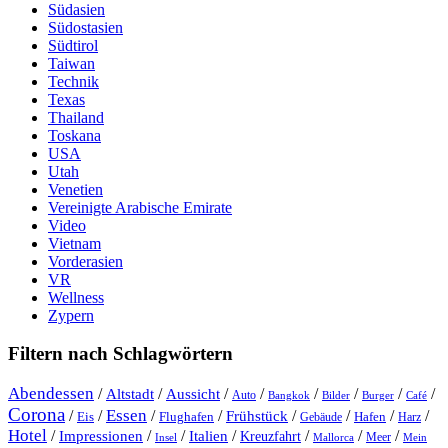
Südasien
Südostasien
Südtirol
Taiwan
Technik
Texas
Thailand
Toskana
USA
Utah
Venetien
Vereinigte Arabische Emirate
Video
Vietnam
Vorderasien
VR
Wellness
Zypern
Filtern nach Schlagwörtern
Abendessen
/
/
/
/
/
/
/
/
Altstadt
Aussicht
Auto
Bangkok
Bilder
Burger
Café
Corona
Essen
/
/
/
/
/
/
/
/
Frühstück
Eis
Hafen
Flughafen
Gebäude
Harz
Hotel
/
Impressionen
/
/
/
/
/
/
Italien
Kreuzfahrt
Meer
Insel
Mein
Mallorca