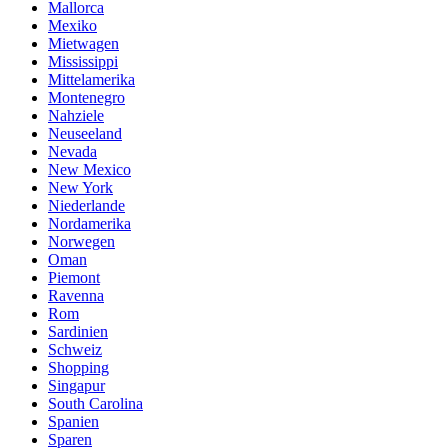
Mallorca
Mexiko
Mietwagen
Mississippi
Mittelamerika
Montenegro
Nahziele
Neuseeland
Nevada
New Mexico
New York
Niederlande
Nordamerika
Norwegen
Oman
Piemont
Ravenna
Rom
Sardinien
Schweiz
Shopping
Singapur
South Carolina
Spanien
Sparen