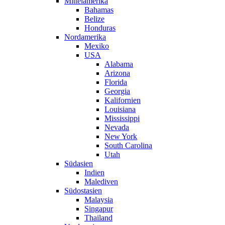
Mittelamerika
Bahamas
Belize
Honduras
Nordamerika
Mexiko
USA
Alabama
Arizona
Florida
Georgia
Kalifornien
Louisiana
Mississippi
Nevada
New York
South Carolina
Utah
Südasien
Indien
Malediven
Südostasien
Malaysia
Singapur
Thailand