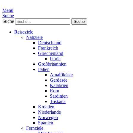
Menü
Suche
Suche
Reiseziele
Nahziele
Deutschland
Frankreich
Griechenland
Ikaria
Großbritannien
Italien
Amalfiküste
Gardasee
Kalabrien
Rom
Sardinien
Toskana
Kroatien
Niederlande
Norwegen
Spanien
Fernziele