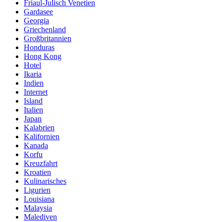
Friaul-Julisch Venetien
Gardasee
Georgia
Griechenland
Großbritannien
Honduras
Hong Kong
Hotel
Ikaria
Indien
Internet
Island
Italien
Japan
Kalabrien
Kalifornien
Kanada
Korfu
Kreuzfahrt
Kroatien
Kulinarisches
Ligurien
Louisiana
Malaysia
Malediven