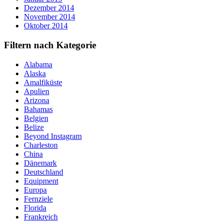
Dezember 2014
November 2014
Oktober 2014
Filtern nach Kategorie
Alabama
Alaska
Amalfiküste
Apulien
Arizona
Bahamas
Belgien
Belize
Beyond Instagram
Charleston
China
Dänemark
Deutschland
Equipment
Europa
Fernziele
Florida
Frankreich