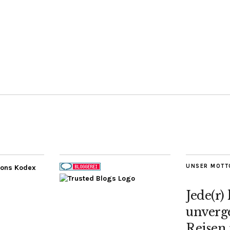
UNSER MOTT
Jede(r)
unverge
Reisen