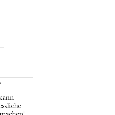
O
 kann
ssliche
 machen!