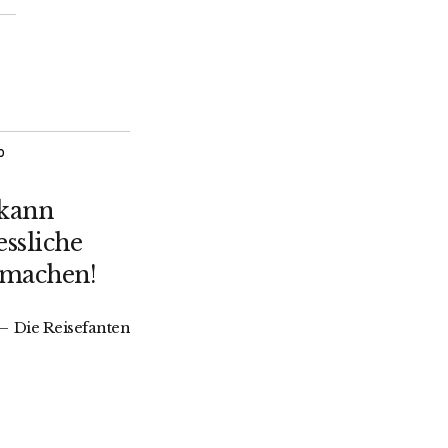
O
 kann
ssliche
 machen!
Die Reisefanten