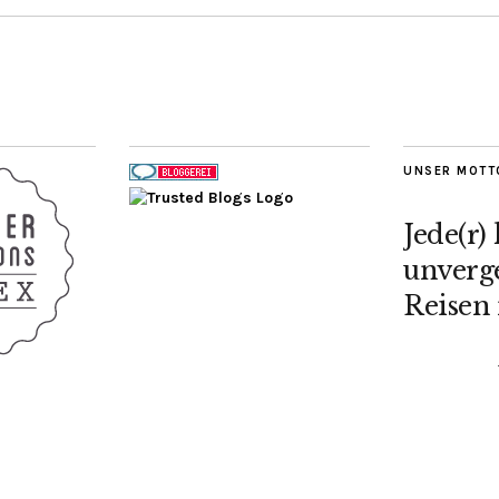
UNSER MOTT
Jede(r)
unverge
Reisen