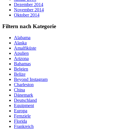
Dezember 2014
November 2014
Oktober 2014
Filtern nach Kategorie
Alabama
Alaska
Amalfiküste
Apulien
Arizona
Bahamas
Belgien
Belize
Beyond Instagram
Charleston
China
Dänemark
Deutschland
Equipment
Europa
Fernziele
Florida
Frankreich