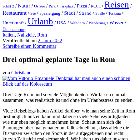
Reisen
Natur
/
/
/
/
/
/
/
/
Pizza
Ostsee
Parkplatz
RCCL
Schiff 2
Park
Restaurant
Stadt
/
/
/
/
Strand
/
/
/
Spaziergang
Toskana
See
Straße
Urlaub
/
/
/
/
/
Wasser
/
Unterkunft
USA
Wandern
Wanderung
Übernachtung
Italien
,
Nahziele
,
Rom
Veröffentlicht am
2. Juni 2022
Schreibe einen Kommentar
Drei optimal geplante Tage in Rom
von
Christiane
Drei Tage Rom und so viele Möglichkeiten. Wir fassen einmal
zusammen, was realistisch ist und ohne im Urlaubsstress zu enden.
Viele Reiseblogs haben Artikel darüber, wie man seine Zeit in Rom
bestmöglich nutzen kann und dabei so viele Sehenswürdigkeiten
wie nur eben möglich mitnehmen kann. Schaut man sich die
Planungen aber mal genauer an, fällt schnell auf, dass alleine die
Distanzen zwischen den Spots in der aufgegebenen und recht
kurzen Zeit nicht realisierbar sind. Wir haben uns daher unseren