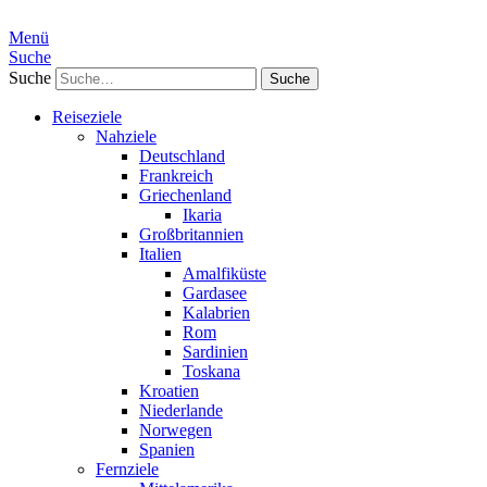
Menü
Suche
Suche
Reiseziele
Nahziele
Deutschland
Frankreich
Griechenland
Ikaria
Großbritannien
Italien
Amalfiküste
Gardasee
Kalabrien
Rom
Sardinien
Toskana
Kroatien
Niederlande
Norwegen
Spanien
Fernziele