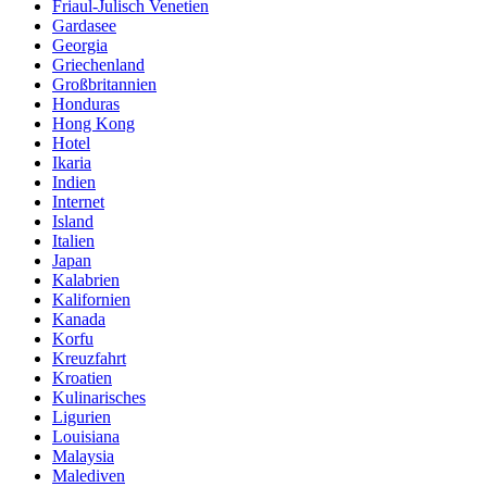
Friaul-Julisch Venetien
Gardasee
Georgia
Griechenland
Großbritannien
Honduras
Hong Kong
Hotel
Ikaria
Indien
Internet
Island
Italien
Japan
Kalabrien
Kalifornien
Kanada
Korfu
Kreuzfahrt
Kroatien
Kulinarisches
Ligurien
Louisiana
Malaysia
Malediven