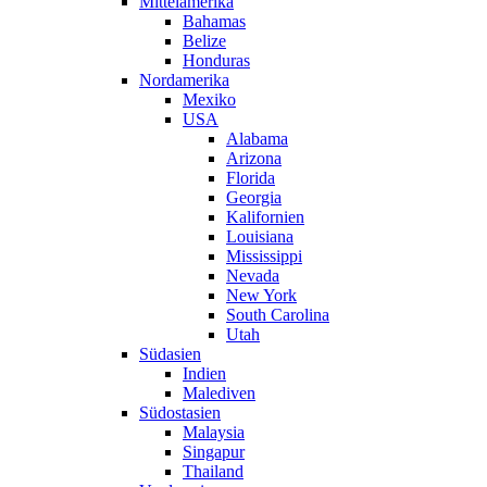
Mittelamerika
Bahamas
Belize
Honduras
Nordamerika
Mexiko
USA
Alabama
Arizona
Florida
Georgia
Kalifornien
Louisiana
Mississippi
Nevada
New York
South Carolina
Utah
Südasien
Indien
Malediven
Südostasien
Malaysia
Singapur
Thailand