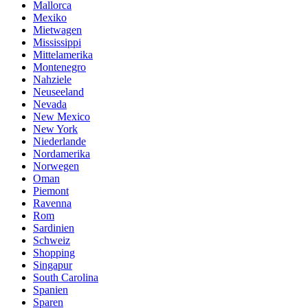
Mallorca
Mexiko
Mietwagen
Mississippi
Mittelamerika
Montenegro
Nahziele
Neuseeland
Nevada
New Mexico
New York
Niederlande
Nordamerika
Norwegen
Oman
Piemont
Ravenna
Rom
Sardinien
Schweiz
Shopping
Singapur
South Carolina
Spanien
Sparen