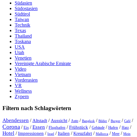
Südasien
Südostasien
Südtirol
Taiwan
Technik
Texas
Thailand
Toskana
USA
Utah
Venetien
Vereinigte Arabische Emirate
Video
Vietnam
Vorderasien
VR
Wellness
Zypern
Filtern nach Schlagwörtern
Abendessen
/
/
/
/
/
/
/
/
Altstadt
Aussicht
Auto
Bangkok
Bilder
Burger
Café
Corona
Essen
/
/
/
/
/
/
/
/
Frühstück
Eis
Hafen
Flughafen
Gebäude
Harz
Hotel
/
Impressionen
/
/
/
/
/
/
Italien
Kreuzfahrt
Meer
Insel
Mein
Mallorca