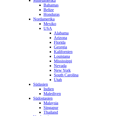
Mittelamerika
Bahamas
Belize
Honduras
Nordamerika
Mexiko
USA
Alabama
Arizona
Florida
Georgia
Kalifornien
Louisiana
Mississippi
Nevada
New York
South Carolina
Utah
Südasien
Indien
Malediven
Südostasien
Malaysia
Singapur
Thailand