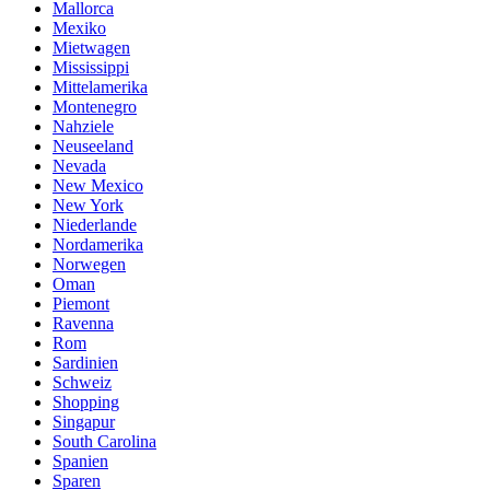
Mallorca
Mexiko
Mietwagen
Mississippi
Mittelamerika
Montenegro
Nahziele
Neuseeland
Nevada
New Mexico
New York
Niederlande
Nordamerika
Norwegen
Oman
Piemont
Ravenna
Rom
Sardinien
Schweiz
Shopping
Singapur
South Carolina
Spanien
Sparen