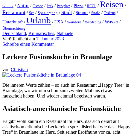
Reisen
Natur
/
/
/
/
/
/
/
/
Pizza
Ostsee
Parkplatz
RCCL
Schiff 2
Park
Restaurant
Stadt
/
/
/
/
Strand
/
/
/
Spaziergang
Toskana
See
Straße
Urlaub
/
/
/
/
/
Wasser
/
Unterkunft
USA
Wandern
Wanderung
Übernachtung
Deutschland
,
Kulinarisches
,
Nahziele
Veröffentlicht am
7. Januar 2023
Schreibe einen Kommentar
Leckere Fusionsküche in Braunlage
von
Christian
Die inneren Werte zählen – so auch im Restaurant „Happy Tree“ in
Braunlage, wo wir nun schon zum zweiten Mal uns etwas
rausgeholt haben. Und wieder einmal begeistert waren.
Asiatisch-amerikanische Fusionsküche
Es gibt wohl kaum ein Restaurant im Harz, das sich derart auf
asiatisch-amerikanische Leckereien spezialisiert hat wie das „Happy
Tree“ in Braunlage im Harz. Seit seiner Eröffnung vor ca. acht