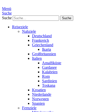
Menü
Suche
Suche
Reiseziele
Nahziele
Deutschland
Frankreich
Griechenland
Ikaria
Großbritannien
Italien
Amalfiküste
Gardasee
Kalabrien
Rom
Sardinien
Toskana
Kroatien
Niederlande
Norwegen
Spanien
Fernziele