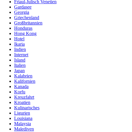
Friaul-Julisch Venetien
Gardasee
Georgia
Griechenland
Großbritannien
Honduras
Hong Kong
Hotel
Ikaria
Indien
Internet
Island
Italien
Japan
Kalabrien
Kalifornien
Kanada
Korfu
Kreuzfahrt
Kroatien
Kulinarisches
Ligurien
Louisiana
Malaysia
Malediven