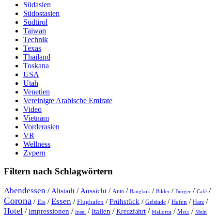
Südasien
Südostasien
Südtirol
Taiwan
Technik
Texas
Thailand
Toskana
USA
Utah
Venetien
Vereinigte Arabische Emirate
Video
Vietnam
Vorderasien
VR
Wellness
Zypern
Filtern nach Schlagwörtern
Abendessen
/
/
/
/
/
/
/
/
Altstadt
Aussicht
Auto
Bangkok
Bilder
Burger
Café
Corona
Essen
/
/
/
/
/
/
/
/
Frühstück
Eis
Hafen
Flughafen
Gebäude
Harz
Hotel
/
Impressionen
/
/
/
/
/
/
Italien
Kreuzfahrt
Meer
Insel
Mein
Mallorca