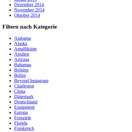
Dezember 2014
November 2014
Oktober 2014
Filtern nach Kategorie
Alabama
Alaska
Amalfiküste
Apulien
Arizona
Bahamas
Belgien
Belize
Beyond Instagram
Charleston
China
Dänemark
Deutschland
Equipment
Europa
Fernziele
Florida
Frankreich