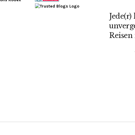
Jede(r)
unverge
Reisen