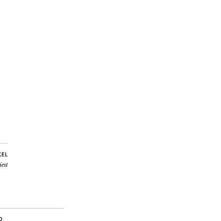
KEL
est
O