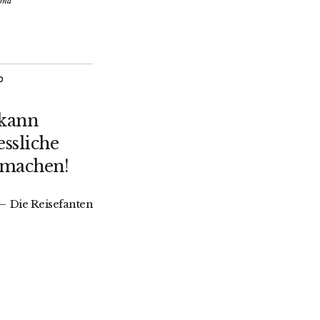
ona
O
 kann
ssliche
 machen!
Die Reisefanten