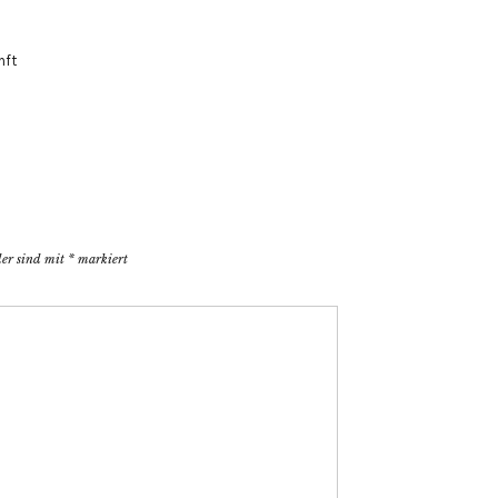
nft
der sind mit
*
markiert