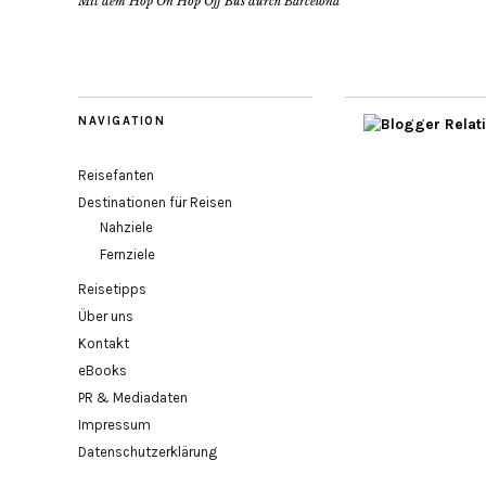
Mit dem Hop On Hop Off Bus durch Barcelona
NAVIGATION
Reisefanten
Destinationen für Reisen
Nahziele
Fernziele
Reisetipps
Über uns
Kontakt
eBooks
PR & Mediadaten
Impressum
Datenschutzerklärung