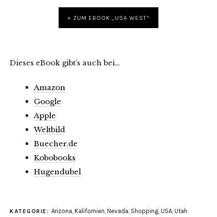
» ZUM EBOOK „USA WEST“
Dieses eBook gibt’s auch bei…
Amazon
Google
Apple
Weltbild
Buecher.de
Kobobooks
Hugendubel
Arizona
,
Kalifornien
,
Nevada
,
Shopping
,
USA
,
Utah
KATEGORIE: