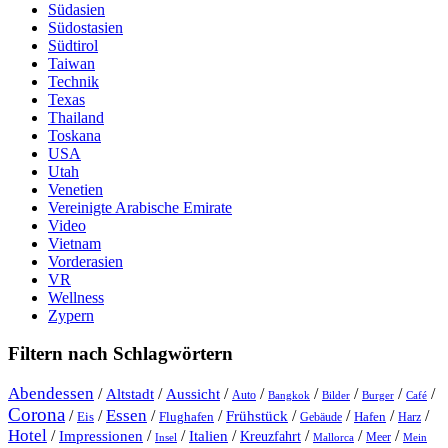
Südasien
Südostasien
Südtirol
Taiwan
Technik
Texas
Thailand
Toskana
USA
Utah
Venetien
Vereinigte Arabische Emirate
Video
Vietnam
Vorderasien
VR
Wellness
Zypern
Filtern nach Schlagwörtern
Abendessen
/
/
/
/
/
/
/
/
Altstadt
Aussicht
Auto
Bangkok
Bilder
Burger
Café
Corona
Essen
/
/
/
/
/
/
/
/
Frühstück
Eis
Hafen
Flughafen
Gebäude
Harz
Hotel
/
Impressionen
/
/
/
/
/
/
Italien
Kreuzfahrt
Meer
Insel
Mein
Mallorca