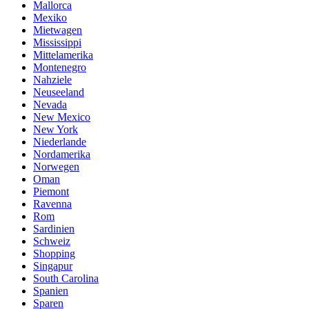
Mallorca
Mexiko
Mietwagen
Mississippi
Mittelamerika
Montenegro
Nahziele
Neuseeland
Nevada
New Mexico
New York
Niederlande
Nordamerika
Norwegen
Oman
Piemont
Ravenna
Rom
Sardinien
Schweiz
Shopping
Singapur
South Carolina
Spanien
Sparen