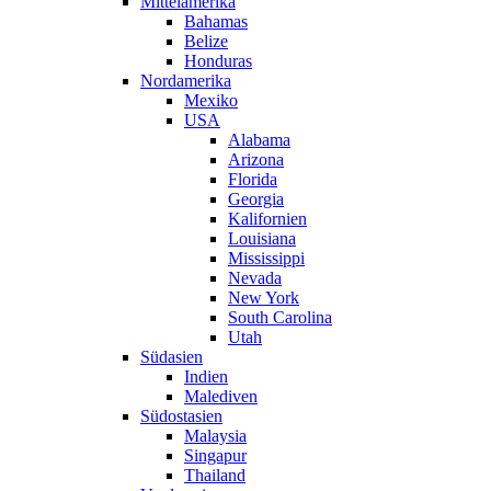
Mittelamerika
Bahamas
Belize
Honduras
Nordamerika
Mexiko
USA
Alabama
Arizona
Florida
Georgia
Kalifornien
Louisiana
Mississippi
Nevada
New York
South Carolina
Utah
Südasien
Indien
Malediven
Südostasien
Malaysia
Singapur
Thailand