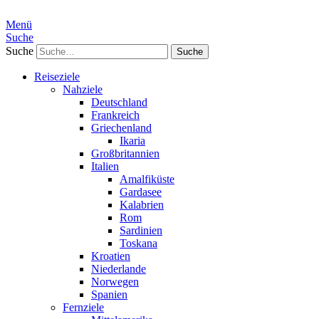
Menü
Suche
Suche
Reiseziele
Nahziele
Deutschland
Frankreich
Griechenland
Ikaria
Großbritannien
Italien
Amalfiküste
Gardasee
Kalabrien
Rom
Sardinien
Toskana
Kroatien
Niederlande
Norwegen
Spanien
Fernziele