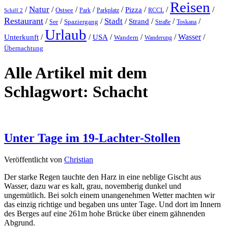
Reisen
Natur
/
/
/
/
/
/
/
/
Pizza
Ostsee
Parkplatz
RCCL
Schiff 2
Park
Restaurant
Stadt
/
/
/
/
Strand
/
/
/
Spaziergang
Toskana
See
Straße
Urlaub
Unterkunft
/
/
/
/
/
Wasser
/
USA
Wandern
Wanderung
Übernachtung
Alle Artikel mit dem
Schlagwort:
Schacht
Unter Tage im 19-Lachter-Stollen
Veröffentlicht von
Christian
Der starke Regen tauchte den Harz in eine neblige Gischt aus
Wasser, dazu war es kalt, grau, novemberig dunkel und
ungemütlich. Bei solch einem unangenehmen Wetter machten wir
das einzig richtige und begaben uns unter Tage. Und dort im Innern
des Berges auf eine 261m hohe Brücke über einem gähnenden
Abgrund.