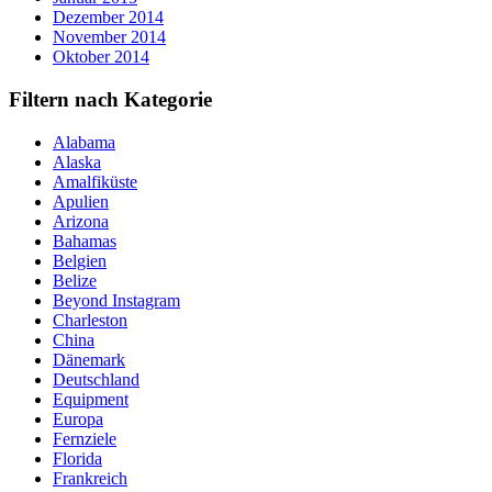
Dezember 2014
November 2014
Oktober 2014
Filtern nach Kategorie
Alabama
Alaska
Amalfiküste
Apulien
Arizona
Bahamas
Belgien
Belize
Beyond Instagram
Charleston
China
Dänemark
Deutschland
Equipment
Europa
Fernziele
Florida
Frankreich