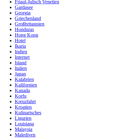
Friaul-Julisch Venetien
Gardasee
Georgia
Griechenland
Großbritannien
Honduras
Hong Kong
Hotel
Ikaria
Indien
Internet
Island
Italien
Japan
Kalabrien
Kalifornien
Kanada
Korfu
Kreuzfahrt
Kroatien
Kulinarisches
Ligurien
Louisiana
Malaysia
Malediven