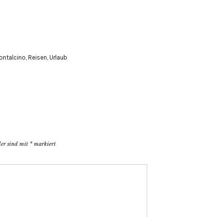
ontalcino
,
Reisen
,
Urlaub
der sind mit
*
markiert