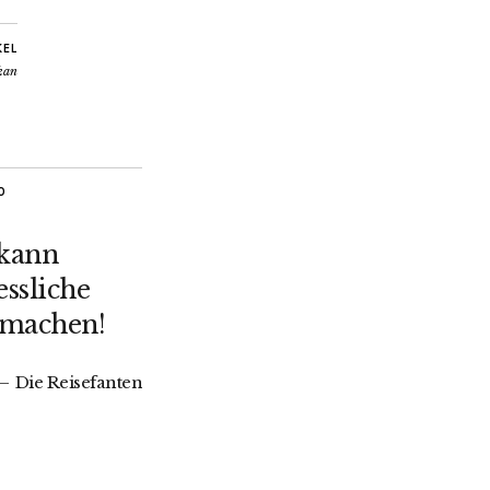
KEL
kan
O
 kann
ssliche
 machen!
Die Reisefanten