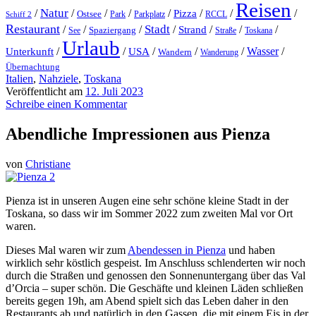
Reisen
Natur
/
/
/
/
/
/
/
/
Pizza
Ostsee
Parkplatz
RCCL
Schiff 2
Park
Restaurant
Stadt
/
/
/
/
Strand
/
/
/
Spaziergang
Toskana
See
Straße
Urlaub
/
/
/
/
/
Wasser
/
Unterkunft
USA
Wandern
Wanderung
Übernachtung
Italien
,
Nahziele
,
Toskana
Veröffentlicht am
12. Juli 2023
Schreibe einen Kommentar
Abendliche Impressionen aus Pienza
von
Christiane
Pienza ist in unseren Augen eine sehr schöne kleine Stadt in der
Toskana, so dass wir im Sommer 2022 zum zweiten Mal vor Ort
waren.
Dieses Mal waren wir zum
Abendessen in Pienza
und haben
wirklich sehr köstlich gespeist. Im Anschluss schlenderten wir noch
durch die Straßen und genossen den Sonnenuntergang über das Val
d’Orcia – super schön. Die Geschäfte und kleinen Läden schließen
bereits gegen 19h, am Abend spielt sich das Leben daher in den
Restaurants ab und natürlich in den Gassen, die mit einem Eis in der