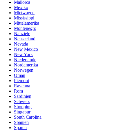
Mallorca
Mexiko
Mietwagen
Mississippi
Mittelamerika
Montenegro
Nahziele
Neuseeland
Nevada
New Mexico
New York
Niederlande
Nordamerika
Norwegen
Oman
Piemont
Ravenna
Rom
Sardinien
Schweiz
Shopping
Singapur
South Carolina
Spanien
Sparen