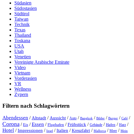
Südasien
Südostasien
Südtirol
Taiwan
Technik
Texas
Thailand
Toskana
USA
Utah
Venetien
Vereinigte Arabische Emirate
Video
Vietnam
Vorderasien
VR
Wellness
Zypern
Filtern nach Schlagwörtern
Abendessen
/
/
/
/
/
/
/
/
Altstadt
Aussicht
Auto
Bangkok
Bilder
Burger
Café
Corona
Essen
/
/
/
/
/
/
/
/
Frühstück
Eis
Hafen
Flughafen
Gebäude
Harz
Hotel
/
Impressionen
/
/
/
/
/
/
Italien
Kreuzfahrt
Meer
Insel
Mein
Mallorca