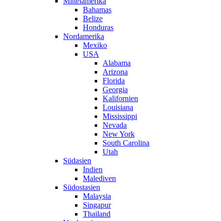
Mittelamerika
Bahamas
Belize
Honduras
Nordamerika
Mexiko
USA
Alabama
Arizona
Florida
Georgia
Kalifornien
Louisiana
Mississippi
Nevada
New York
South Carolina
Utah
Südasien
Indien
Malediven
Südostasien
Malaysia
Singapur
Thailand