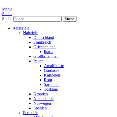
Menü
Suche
Suche
Reiseziele
Nahziele
Deutschland
Frankreich
Griechenland
Ikaria
Großbritannien
Italien
Amalfiküste
Gardasee
Kalabrien
Rom
Sardinien
Toskana
Kroatien
Niederlande
Norwegen
Spanien
Fernziele