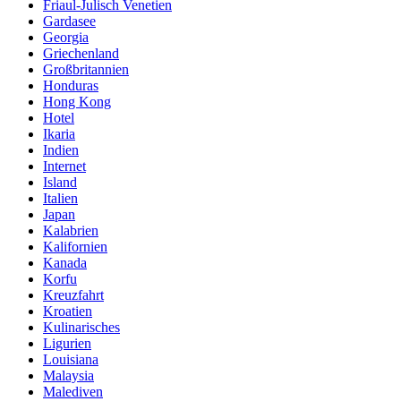
Friaul-Julisch Venetien
Gardasee
Georgia
Griechenland
Großbritannien
Honduras
Hong Kong
Hotel
Ikaria
Indien
Internet
Island
Italien
Japan
Kalabrien
Kalifornien
Kanada
Korfu
Kreuzfahrt
Kroatien
Kulinarisches
Ligurien
Louisiana
Malaysia
Malediven