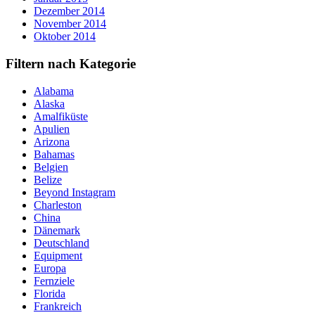
Dezember 2014
November 2014
Oktober 2014
Filtern nach Kategorie
Alabama
Alaska
Amalfiküste
Apulien
Arizona
Bahamas
Belgien
Belize
Beyond Instagram
Charleston
China
Dänemark
Deutschland
Equipment
Europa
Fernziele
Florida
Frankreich