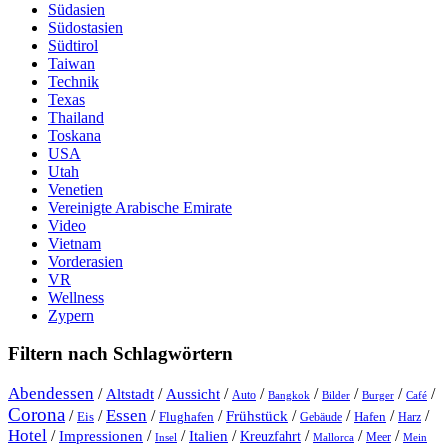
Südasien
Südostasien
Südtirol
Taiwan
Technik
Texas
Thailand
Toskana
USA
Utah
Venetien
Vereinigte Arabische Emirate
Video
Vietnam
Vorderasien
VR
Wellness
Zypern
Filtern nach Schlagwörtern
Abendessen
/
/
/
/
/
/
/
/
Altstadt
Aussicht
Auto
Bangkok
Bilder
Burger
Café
Corona
Essen
/
/
/
/
/
/
/
/
Frühstück
Eis
Hafen
Flughafen
Gebäude
Harz
Hotel
/
Impressionen
/
/
/
/
/
/
Italien
Kreuzfahrt
Meer
Insel
Mein
Mallorca