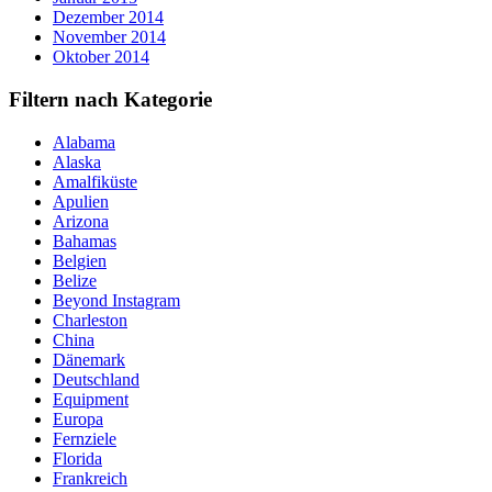
Dezember 2014
November 2014
Oktober 2014
Filtern nach Kategorie
Alabama
Alaska
Amalfiküste
Apulien
Arizona
Bahamas
Belgien
Belize
Beyond Instagram
Charleston
China
Dänemark
Deutschland
Equipment
Europa
Fernziele
Florida
Frankreich