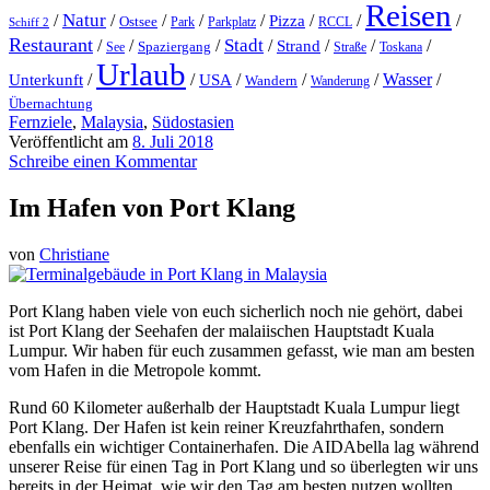
Reisen
Natur
/
/
/
/
/
/
/
/
Pizza
Ostsee
Parkplatz
RCCL
Schiff 2
Park
Restaurant
Stadt
/
/
/
/
Strand
/
/
/
Spaziergang
Toskana
See
Straße
Urlaub
/
/
/
/
/
Wasser
/
Unterkunft
USA
Wandern
Wanderung
Übernachtung
Fernziele
,
Malaysia
,
Südostasien
Veröffentlicht am
8. Juli 2018
Schreibe einen Kommentar
Im Hafen von Port Klang
von
Christiane
Port Klang haben viele von euch sicherlich noch nie gehört, dabei
ist Port Klang der Seehafen der malaiischen Hauptstadt Kuala
Lumpur. Wir haben für euch zusammen gefasst, wie man am besten
vom Hafen in die Metropole kommt.
Rund 60 Kilometer außerhalb der Hauptstadt Kuala Lumpur liegt
Port Klang. Der Hafen ist kein reiner Kreuzfahrthafen, sondern
ebenfalls ein wichtiger Containerhafen. Die AIDAbella lag während
unserer Reise für einen Tag in Port Klang und so überlegten wir uns
bereits in der Heimat, wie wir den Tag am besten nutzen wollten.