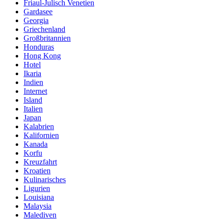
Friaul-Julisch Venetien
Gardasee
Georgia
Griechenland
Großbritannien
Honduras
Hong Kong
Hotel
Ikaria
Indien
Internet
Island
Italien
Japan
Kalabrien
Kalifornien
Kanada
Korfu
Kreuzfahrt
Kroatien
Kulinarisches
Ligurien
Louisiana
Malaysia
Malediven