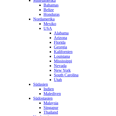
Mittelamerika
Bahamas
Belize
Honduras
Nordamerika
Mexiko
USA
Alabama
Arizona
Florida
Georgia
Kalifornien
Louisiana
Mississippi
Nevada
New York
South Carolina
Utah
Südasien
Indien
Malediven
Südostasien
Malaysia
Singapur
Thailand