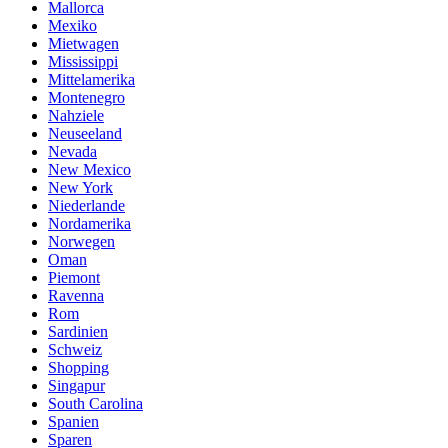
Mallorca
Mexiko
Mietwagen
Mississippi
Mittelamerika
Montenegro
Nahziele
Neuseeland
Nevada
New Mexico
New York
Niederlande
Nordamerika
Norwegen
Oman
Piemont
Ravenna
Rom
Sardinien
Schweiz
Shopping
Singapur
South Carolina
Spanien
Sparen