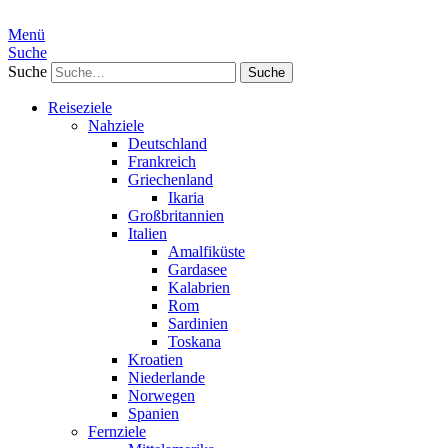
Menü
Suche
Suche
Reiseziele
Nahziele
Deutschland
Frankreich
Griechenland
Ikaria
Großbritannien
Italien
Amalfiküste
Gardasee
Kalabrien
Rom
Sardinien
Toskana
Kroatien
Niederlande
Norwegen
Spanien
Fernziele