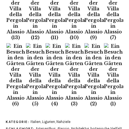
Italien
,
Ligurien
,
Nahziele
KATEGORIE:
Agapanthus
,
Alassio
,
Architektur
,
botanische Vielfalt
,
SCHLAGWORT: