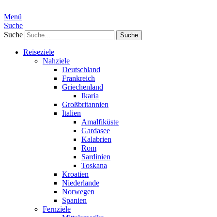
Menü
Suche
Suche
Reiseziele
Nahziele
Deutschland
Frankreich
Griechenland
Ikaria
Großbritannien
Italien
Amalfiküste
Gardasee
Kalabrien
Rom
Sardinien
Toskana
Kroatien
Niederlande
Norwegen
Spanien
Fernziele