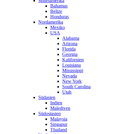
Mittelamerika
Bahamas
Belize
Honduras
Nordamerika
Mexiko
USA
Alabama
Arizona
Florida
Georgia
Kalifornien
Louisiana
Mississippi
Nevada
New York
South Carolina
Utah
Südasien
Indien
Malediven
Südostasien
Malaysia
Singapur
Thailand