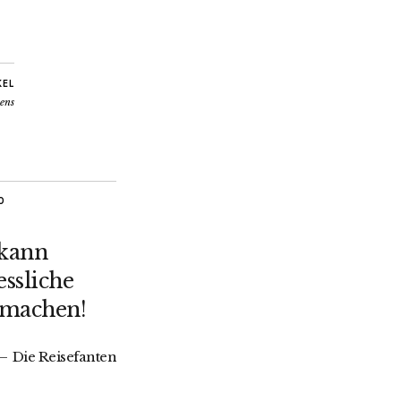
KEL
ens
O
 kann
ssliche
 machen!
Die Reisefanten