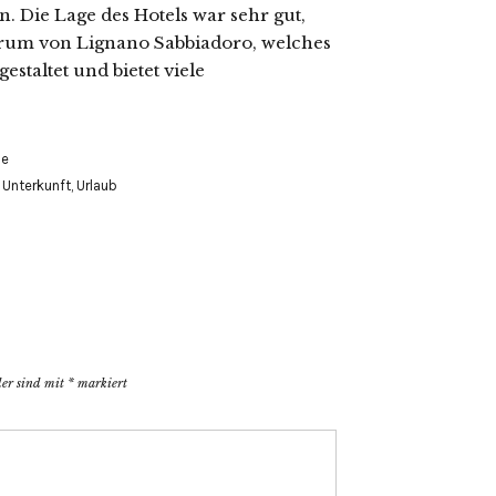
en. Die Lage des Hotels war sehr gut,
trum von Lignano Sabbiadoro, welches
staltet und bietet viele
le
,
Unterkunft
,
Urlaub
der sind mit
*
markiert