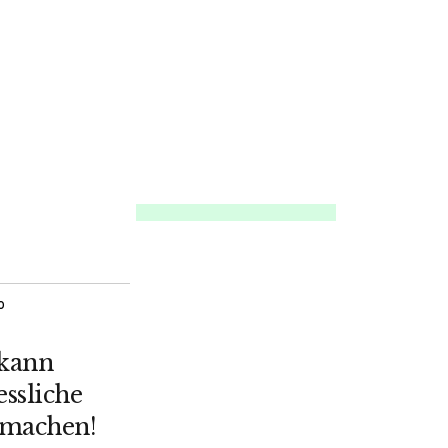
O
 kann
ssliche
 machen!