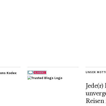
UNSER MOTT
Jede(r)
unverge
Reisen