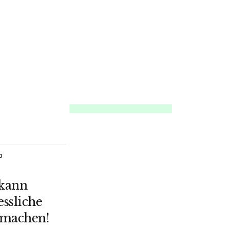
O
 kann
ssliche
 machen!