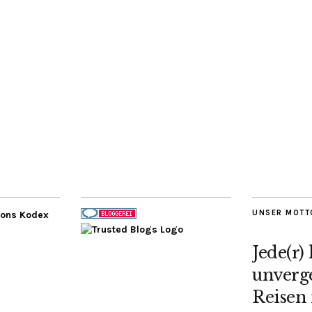
UNSER MOTT
Jede(r)
unverge
Reisen