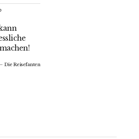
O
 kann
ssliche
 machen!
Die Reisefanten