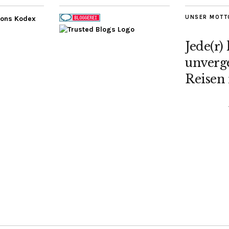
UNSER MOTT
Jede(r)
unverge
Reisen