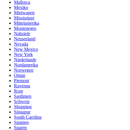
Mallorca
Mexiko
Mietwagen
Mississippi
Mittelamerika
Montenegro
Nahziele
Neuseeland
Nevada
New Mexico
New York
Niederlande
Nordamerika
Norwegen
Oman
Piemont
Ravenna
Rom
Sardinien
Schweiz
Shopping
Singapur
South Carolina
Spanien
Sparen