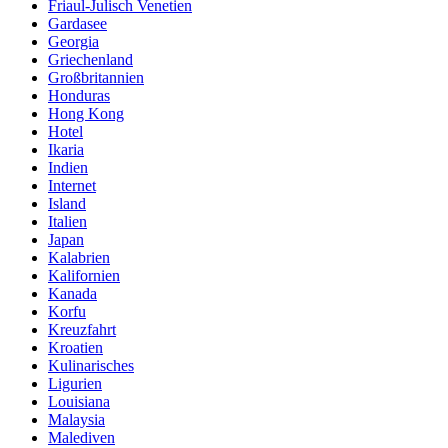
Friaul-Julisch Venetien
Gardasee
Georgia
Griechenland
Großbritannien
Honduras
Hong Kong
Hotel
Ikaria
Indien
Internet
Island
Italien
Japan
Kalabrien
Kalifornien
Kanada
Korfu
Kreuzfahrt
Kroatien
Kulinarisches
Ligurien
Louisiana
Malaysia
Malediven