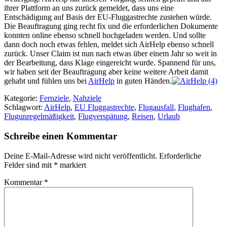
ihrer Plattform an uns zurück gemeldet, dass uns eine
Entschädigung auf Basis der EU-Fluggastrechte zustehen würde.
Die Beauftragung ging recht fix und die erforderlichen Dokumente
konnten online ebenso schnell hochgeladen werden. Und sollte
dann doch noch etwas fehlen, meldet sich AirHelp ebenso schnell
zurück. Unser Claim ist nun nach etwas über einem Jahr so weit in
der Bearbeitung, dass Klage eingereicht wurde. Spannend für uns,
wir haben seit der Beauftragung aber keine weitere Arbeit damit
gehabt und fühlen uns bei
AirHelp
in guten Händen.
Kategorie:
Fernziele
,
Nahziele
Schlagwort:
AirHelp
,
EU Fluggastrechte
,
Flugausfall
,
Flughafen
,
Flugunregelmäßigkeit
,
Flugverspätung
,
Reisen
,
Urlaub
Schreibe einen Kommentar
Deine E-Mail-Adresse wird nicht veröffentlicht.
Erforderliche
Felder sind mit
*
markiert
Kommentar
*