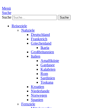
Menü
Suche
Suche
Reiseziele
Nahziele
Deutschland
Frankreich
Griechenland
Ikaria
Großbritannien
Italien
Amalfiküste
Gardasee
Kalabrien
Rom
Sardinien
Toskana
Kroatien
Niederlande
Norwegen
Spanien
Fernziele