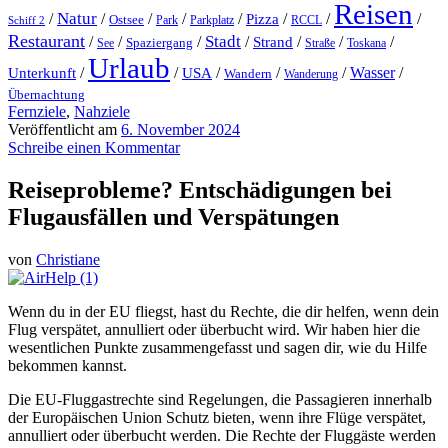
Reisen
Natur
/
/
/
/
/
/
/
/
Pizza
Ostsee
Parkplatz
RCCL
Schiff 2
Park
Restaurant
Stadt
/
/
/
/
Strand
/
/
/
Spaziergang
Toskana
See
Straße
Urlaub
Unterkunft
/
/
/
/
/
Wasser
/
USA
Wandern
Wanderung
Übernachtung
Fernziele
,
Nahziele
Veröffentlicht am
6. November 2024
Schreibe einen Kommentar
Reiseprobleme? Entschädigungen bei
Flugausfällen und Verspätungen
von
Christiane
Wenn du in der EU fliegst, hast du Rechte, die dir helfen, wenn dein
Flug verspätet, annulliert oder überbucht wird. Wir haben hier die
wesentlichen Punkte zusammengefasst und sagen dir, wie du Hilfe
bekommen kannst.
Die EU-Fluggastrechte sind Regelungen, die Passagieren innerhalb
der Europäischen Union Schutz bieten, wenn ihre Flüge verspätet,
annulliert oder überbucht werden. Die Rechte der Fluggäste werden