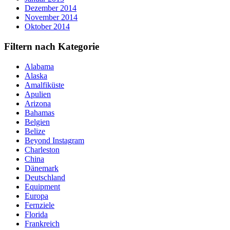
Dezember 2014
November 2014
Oktober 2014
Filtern nach Kategorie
Alabama
Alaska
Amalfiküste
Apulien
Arizona
Bahamas
Belgien
Belize
Beyond Instagram
Charleston
China
Dänemark
Deutschland
Equipment
Europa
Fernziele
Florida
Frankreich