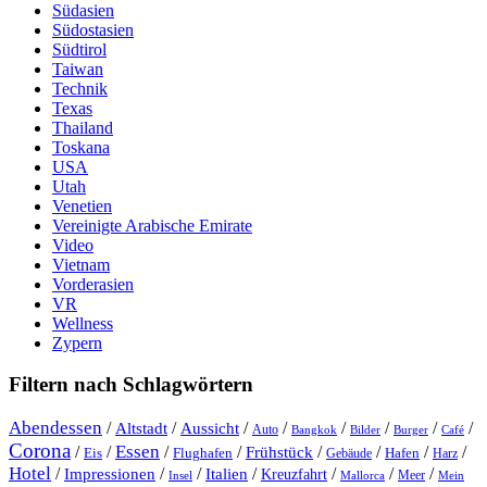
Südasien
Südostasien
Südtirol
Taiwan
Technik
Texas
Thailand
Toskana
USA
Utah
Venetien
Vereinigte Arabische Emirate
Video
Vietnam
Vorderasien
VR
Wellness
Zypern
Filtern nach Schlagwörtern
Abendessen
/
/
/
/
/
/
/
/
Altstadt
Aussicht
Auto
Bangkok
Bilder
Burger
Café
Corona
Essen
/
/
/
/
/
/
/
/
Frühstück
Eis
Hafen
Flughafen
Gebäude
Harz
Hotel
/
Impressionen
/
/
/
/
/
/
Italien
Kreuzfahrt
Meer
Insel
Mein
Mallorca