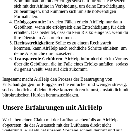
Kommunikation mit der Fluggesellschaft für dich. Sie setzen
sich mit der Airline in Verbindung, um deine Entschädigung
zu beantragen, und kümmern sich um alle notwendigen
Formalitäten.
Erfolgsgarantie
: In vielen Fällen erhebt AirHelp nur dann
Gebühren, wenn sie erfolgreich eine Entschädigung für dich
erhalten. Das bedeutet, dass du kein Risiko eingehst, wenn du
ihre Dienste in Anspruch nimmst.
Rechtsstreitigkeiten
: Sollte es zu einem Rechtsstreit
kommen, kann AirHelp auch rechtliche Schritte einleiten, um
deine Ansprüche durchzusetzen.
Transparente Gebühren
: AirHelp informiert dich im Voraus
über die Gebühren, die im Falle eines Erfolgs anfallen, sodass
du genau weißt, was auf dich zukommt.
Insgesamt macht AirHelp den Prozess der Beantragung von
Entschädigungen für Fluggastrechte einfacher und weniger stressig,
sodass du dich auf deine Reise konzentrieren kannst, anstatt dich mit
bürokratischen Hürden herumzuschlagen.
Unsere Erfahrungen mit AirHelp
Wir haben einen Claim mit der Lufthansa ebenfalls an AirHelp
abgetreten, da der Austausch mit der Lufthansa direkt nicht
weiterging. AirHelp hat unseren Vorgang schnell geprüft und auf