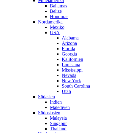
Mittelamerika
Bahamas
Belize
Honduras
Nordamerika
Mexiko
USA
Alabama
Arizona
Florida
Georgia
Kalifornien
Louisiana
Mississippi
Nevada
New York
South Carolina
Utah
Südasien
Indien
Malediven
Südostasien
Malaysia
Singapur
Thailand