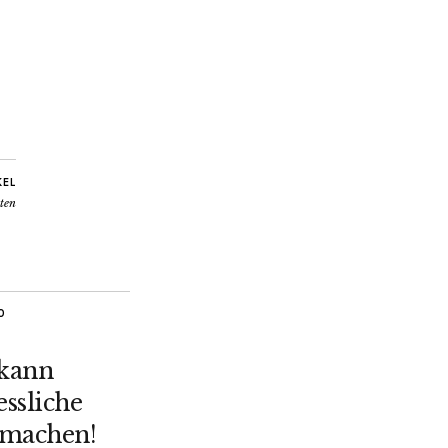
KEL
ten
O
 kann
ssliche
 machen!