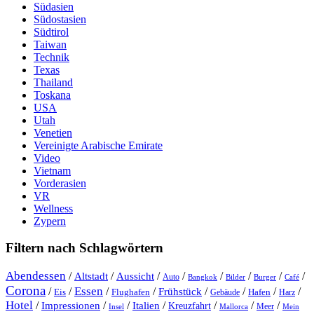
Südasien
Südostasien
Südtirol
Taiwan
Technik
Texas
Thailand
Toskana
USA
Utah
Venetien
Vereinigte Arabische Emirate
Video
Vietnam
Vorderasien
VR
Wellness
Zypern
Filtern nach Schlagwörtern
Abendessen
/
/
/
/
/
/
/
/
Altstadt
Aussicht
Auto
Bangkok
Bilder
Burger
Café
Corona
Essen
/
/
/
/
/
/
/
/
Frühstück
Eis
Hafen
Flughafen
Gebäude
Harz
Hotel
/
Impressionen
/
/
/
/
/
/
Italien
Kreuzfahrt
Meer
Insel
Mein
Mallorca