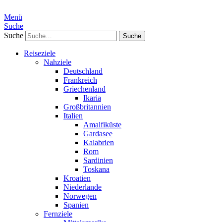
Menü
Suche
Suche
Reiseziele
Nahziele
Deutschland
Frankreich
Griechenland
Ikaria
Großbritannien
Italien
Amalfiküste
Gardasee
Kalabrien
Rom
Sardinien
Toskana
Kroatien
Niederlande
Norwegen
Spanien
Fernziele