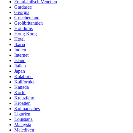
Friaul-Julisch Venetien
Gardasee
Georgia
Griechenland
Großbritannien
Honduras
Hong Kong
Hotel
Ikaria
Indien
Internet
Island
Italien
Japan
Kalabrien
Kalifornien
Kanada
Korfu
Kreuzfahrt
Kroatien
Kulinarisches
Ligurien
Louisiana
Malaysia
Malediven