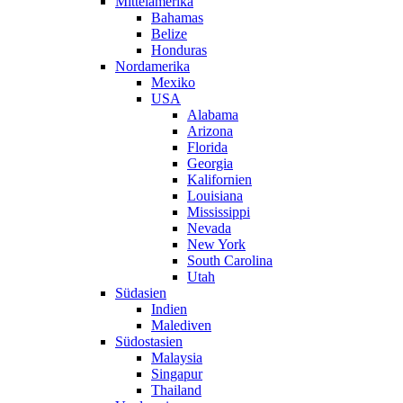
Mittelamerika
Bahamas
Belize
Honduras
Nordamerika
Mexiko
USA
Alabama
Arizona
Florida
Georgia
Kalifornien
Louisiana
Mississippi
Nevada
New York
South Carolina
Utah
Südasien
Indien
Malediven
Südostasien
Malaysia
Singapur
Thailand