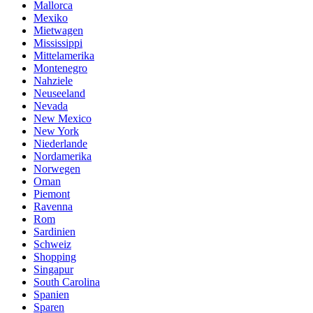
Mallorca
Mexiko
Mietwagen
Mississippi
Mittelamerika
Montenegro
Nahziele
Neuseeland
Nevada
New Mexico
New York
Niederlande
Nordamerika
Norwegen
Oman
Piemont
Ravenna
Rom
Sardinien
Schweiz
Shopping
Singapur
South Carolina
Spanien
Sparen