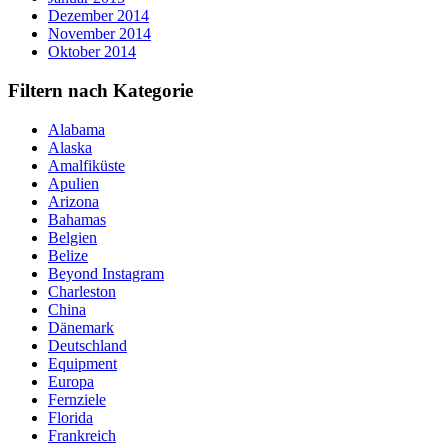
Dezember 2014
November 2014
Oktober 2014
Filtern nach Kategorie
Alabama
Alaska
Amalfiküste
Apulien
Arizona
Bahamas
Belgien
Belize
Beyond Instagram
Charleston
China
Dänemark
Deutschland
Equipment
Europa
Fernziele
Florida
Frankreich