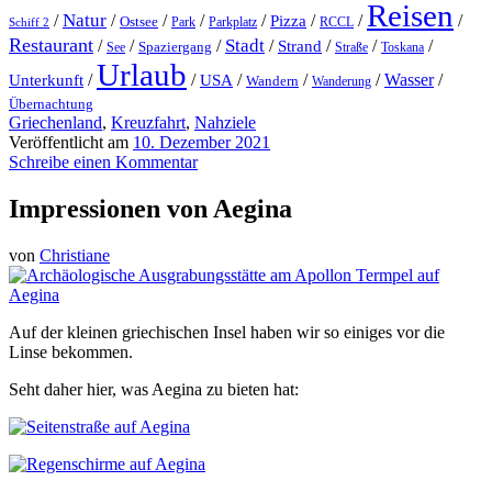
Reisen
Natur
/
/
/
/
/
/
/
/
Pizza
Ostsee
Parkplatz
RCCL
Schiff 2
Park
Restaurant
Stadt
/
/
/
/
Strand
/
/
/
Spaziergang
Toskana
See
Straße
Urlaub
/
/
/
/
/
Wasser
/
Unterkunft
USA
Wandern
Wanderung
Übernachtung
Griechenland
,
Kreuzfahrt
,
Nahziele
Veröffentlicht am
10. Dezember 2021
Schreibe einen Kommentar
Impressionen von Aegina
von
Christiane
Auf der kleinen griechischen Insel haben wir so einiges vor die
Linse bekommen.
Seht daher hier, was Aegina zu bieten hat: