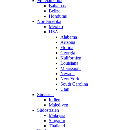
Mittelamerika
Bahamas
Belize
Honduras
Nordamerika
Mexiko
USA
Alabama
Arizona
Florida
Georgia
Kalifornien
Louisiana
Mississippi
Nevada
New York
South Carolina
Utah
Südasien
Indien
Malediven
Südostasien
Malaysia
Singapur
Thailand