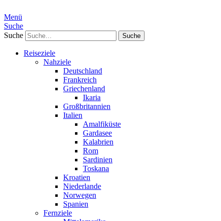
Menü
Suche
Suche
Reiseziele
Nahziele
Deutschland
Frankreich
Griechenland
Ikaria
Großbritannien
Italien
Amalfiküste
Gardasee
Kalabrien
Rom
Sardinien
Toskana
Kroatien
Niederlande
Norwegen
Spanien
Fernziele